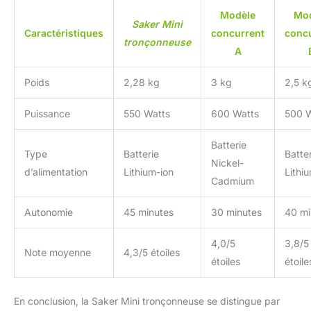
Modèle
Mo
Saker Mini
Caractéristiques
concurrent
conc
tronçonneuse
A
Poids
2,28 kg
3 kg
2,5 k
Puissance
550 Watts
600 Watts
500 W
Batterie
Type
Batterie
Batte
Nickel-
d’alimentation
Lithium-ion
Lithi
Cadmium
Autonomie
45 minutes
30 minutes
40 mi
4,0/5
3,8/5
Note moyenne
4,3/5 étoiles
étoiles
étoile
En conclusion, la Saker Mini tronçonneuse se distingue par