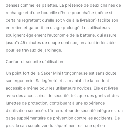
sessions without interruptions. The battery
denses comme les palettes. La présence de deux chaînes de
is rechargeable, allowing you to easily power
rechange et d’une bouteille d’huile pour chaîne (même si
up and get back to work whenever needed.
【Easy Maintenance and Durability】The
certains regrettent qu’elle soit vide à la livraison) facilite son
Saker mini chainsaw 6 inch portable is built
entretien et garantit un usage prolongé. Les utilisateurs
to last. Its durable construction and high-
soulignent également l’autonomie de la batterie, qui assure
quality materials guarantee long-term
jusqu’à 45 minutes de coupe continue, un atout indéniable
performance. Additionally, it features easy
maintenance, allowing you to keep it in top
pour les travaux de jardinage.
shape with minimal effort.
Confort et sécurité d’utilisation
Un point fort de la Saker Mini tronçonneuse est sans doute
son ergonomie. Sa légèreté et sa maniabilité la rendent
accessible même pour les utilisateurs novices. Elle est livrée
avec des accessoires de sécurité, tels que des gants et des
lunettes de protection, contribuant à une expérience
d’utilisation sécurisée. L’interrupteur de sécurité intégré est un
gage supplémentaire de prévention contre les accidents. De
plus, le sac souple vendu séparément est une option