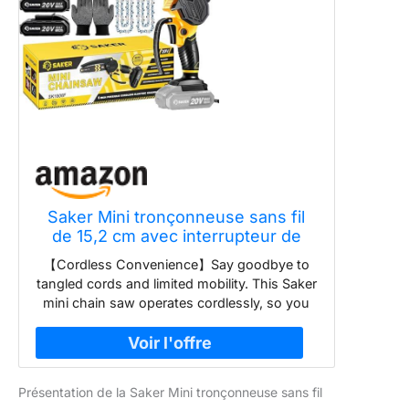
Saker Mini tronçonneuse sans fil
de 15,2 cm avec interrupteur de
sécurité - Scie à chaîne électrique
【Cordless Convenience】Say goodbye to
sans fil - Petite scie à chaîne
tangled cords and limited mobility. This Saker
portable pour couper le bois et le
mini chain saw operates cordlessly, so you
travail du bois - Mini scie à
can move around without any restrictions.
No more searching for power outlets or
dealing with extension cords. 【Copper Wire
High-efficiency Motor 】Our 6 inch mini
Présentation de la Saker Mini tronçonneuse sans fil
chain saw cordless uses powerful copper