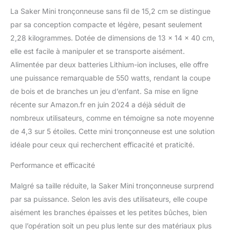
wire high-efficiency motor. Provides your
La Saker Mini tronçonneuse sans fil de 15,2 cm se distingue
tool with longer run-time, more torque, and
par sa conception compacte et légère, pesant seulement
more power which leads to less wear and
tear, extending the lifetime of the smartsaker
2,28 kilogrammes. Dotée de dimensions de 13 x 14 x 40 cm,
handheld chainsaw. 【Enhanced Safety
elle est facile à manipuler et se transporte aisément.
Features】Your safety is our top priority. The
Alimentée par deux batteries Lithium-ion incluses, elle offre
Saker handheld chainsaw is equipped with
une puissance remarquable de 550 watts, rendant la coupe
safety features such as a safety switch to
de bois et de branches un jeu d’enfant. Sa mise en ligne
prevent accidental starts and a protective
guard to shield your hands from debris.
récente sur Amazon.fr en juin 2024 a déjà séduit de
Work confidently knowing that your safety is
nombreux utilisateurs, comme en témoigne sa note moyenne
taken care of. 【Versatile and Efficient】The
de 4,3 sur 5 étoiles. Cette mini tronçonneuse est une solution
Saker 6-inch mini chainsaw is a versatile tool
idéale pour ceux qui recherchent efficacité et praticité.
that excels in various cutting tasks. From
pruning trees and branches to cutting
Performance et efficacité
firewood, this mini chainsaw delivers precise
and efficient results, making it a go-to choice
Malgré sa taille réduite, la Saker Mini tronçonneuse surprend
for both professionals and DIY enthusiasts.
par sa puissance. Selon les avis des utilisateurs, elle coupe
【Long-lasting Battery】With its included
high-capacity battery, the Saker electric
aisément les branches épaisses et les petites bûches, bien
chainsaw cordless ensures long cutting
que l’opération soit un peu plus lente sur des matériaux plus