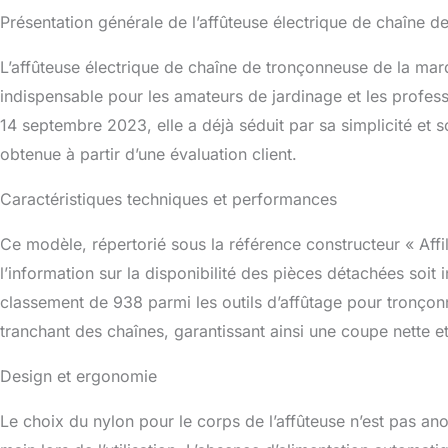
Cette affûteuse
Présentation générale de l’affûteuse électrique de chaîne 
pour garder vos 
facilité d'utilis
L’affûteuse électrique de chaîne de tronçonneuse de la ma
outil utile pour
de jardinage. Dét
indispensable pour les amateurs de jardinage et les profess
assembler Comp
14 septembre 2023, elle a déjà séduit par sa simplicité et 
obtenue à partir d’une évaluation client.
Caractéristiques techniques et performances
Ce modèle, répertorié sous la référence constructeur « Affil
l’information sur la disponibilité des pièces détachées soit i
classement de 938 parmi les outils d’affûtage pour tronçonn
tranchant des chaînes, garantissant ainsi une coupe nette et
Design et ergonomie
Le choix du nylon pour le corps de l’affûteuse n’est pas anodi