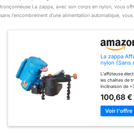
tronçonneuse La zappa, avec son corps en nylon, vous offre 
sans l’encombrement d’une alimentation automatique, vous ga
La zappa Aff
nylon (Sans 
L'affûteuse élec
les chaînes de t
inclinaison de +
des besoins spéc
100,68 €
et à assembler. 
résistante. Le r
un affûtage rapi
est conçu pour en
modèle de cette 
Une puissance d