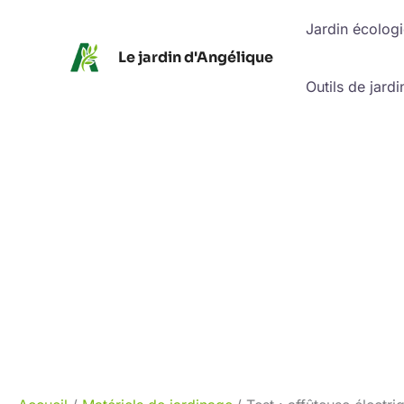
Aller
Jardin écolog
au
Le jardin d'Angélique
contenu
Outils de jardi