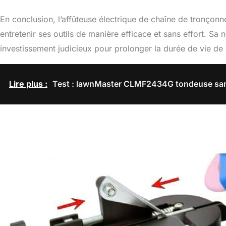
En conclusion, l’affûteuse électrique de chaîne de tronçon
entretenir ses outils de manière efficace et sans effort. Sa 
investissement judicieux pour prolonger la durée de vie de
Lire plus :
Test : lawnMaster CLMF2434G tondeuse san