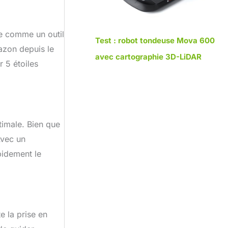
 pratique
vec sa
c'est un
te comme un outil
orestiers ou
Test : robot tondeuse Mova 600
le à
azon depuis le
avec cartographie 3D-LiDAR
r 5 étoiles
timale. Bien que
 Avec un
pidement le
e la prise en