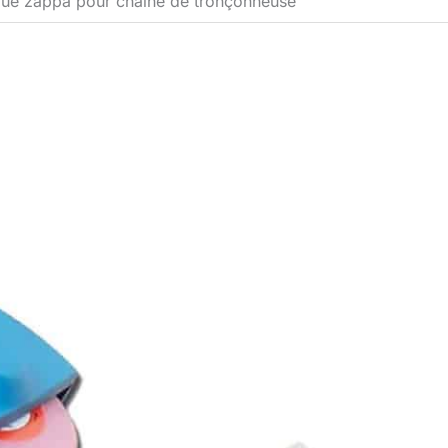
rique zappa pour chaîne de tronçonneuse