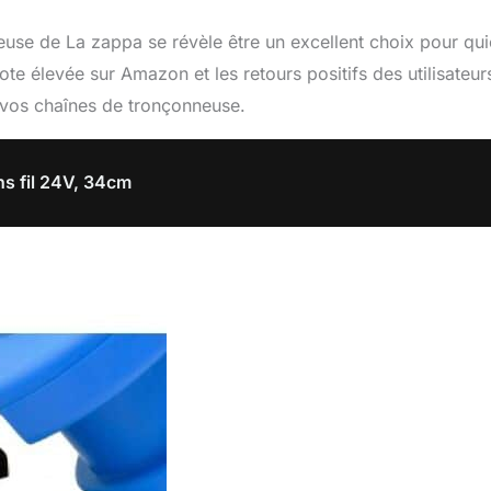
neuse de La zappa se révèle être un excellent choix pour qu
note élevée sur Amazon et les retours positifs des utilisateur
 vos chaînes de tronçonneuse.
s fil 24V, 34cm