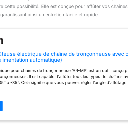
cette possibilité. Elle est conçue pour affûter vos chaînes
rantissant ainsi un entretien facile et rapide.
ûteuse électrique de chaîne de tronçonneuse avec 
alimentation automatique)
trique pour chaînes de tronçonneuse 'AR-MP' est un outil conçu p
ronçonneuses. Il est capable d'affûter tous les types de chaînes a
35° à -35°. Cela signifie que vous pouvez régler l'angle d'affûtage
ifiques de votre chaîne. Puissance : 85 W Cette affûteuse est facil
Il est équipé d'un corps en nylon chargé en verre, ce qui la rend lé
essort corindon inclus permet d'effectuer de nombreux aiguisages,
de et sûr. La meule incluse a un diamètre de 100 mm et un trou de
lever l'usure et restaurer le fil affûté sur la chaîne de la tronçon
affûteuse est de 85 W, ce qui fait référence à la puissance de l'uni
e 85W est suffisante pour affûter efficacement les chaînes de tr