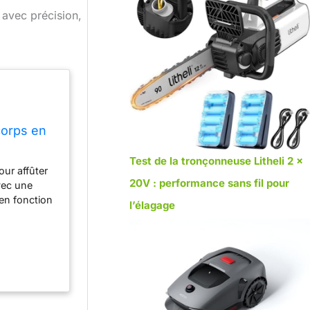
 avec précision,
corps en
Test de la tronçonneuse Litheli 2 x
our affûter
20V : performance sans fil pour
vec une
 en fonction
l’élagage
e à utiliser
gère mais
 assurant
 22 mm. Il
neuse. Le
té motrice.
onçonneuse.