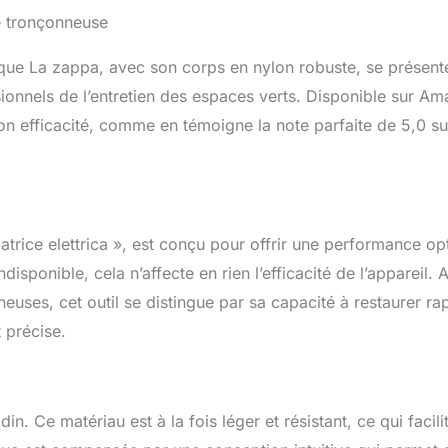
 électrique pour chaînes de tronçonneuse 'AR-MP' offre une option
de tronçonneuse
chaînes tranchantes sans avoir à confier l'opération à des tiers. A
ation, son assemblage simple et sa capacité d'affûtage polyvalente, 
rque La zappa, avec son corps en nylon robuste, se présen
 les opérateurs de tronçonneuses et pour les amateurs de travaux f
ails : Affûteuse pour chaînes +35° - 35° Simple d'utilisation et faci
ionnels de l’entretien des espaces verts. Disponible sur Am
osé d'un corps en nylon Ressort 100 mm, trou 22 mm.
son efficacité, comme en témoigne la note parfaite de 5,0 su
atrice elettrica », est conçu pour offrir une performance op
ndisponible, cela n’affecte en rien l’efficacité de l’appareil.
euses, cet outil se distingue par sa capacité à restaurer ra
 précise.
n. Ce matériau est à la fois léger et résistant, ce qui facilit