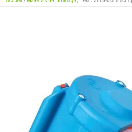
Accueil
Matériels de jardinage
Test : affûteuse élect