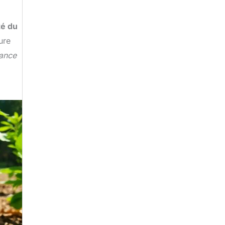
té du
ure
sance