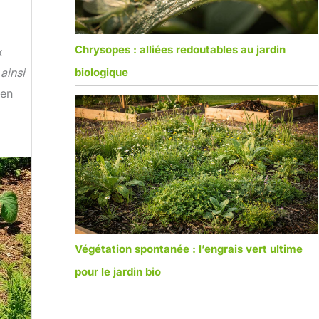
Chrysopes : alliées redoutables au jardin
x
ainsi
biologique
 en
Végétation spontanée : l’engrais vert ultime
pour le jardin bio