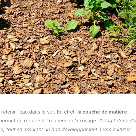
etenir l’eau dans le sol. En effet,
la couche de matière
 permet de réduire la fréquence d’arrosage.
Il s’agit donc d’
se, tout en assurant un bon développement à vos cultures
.