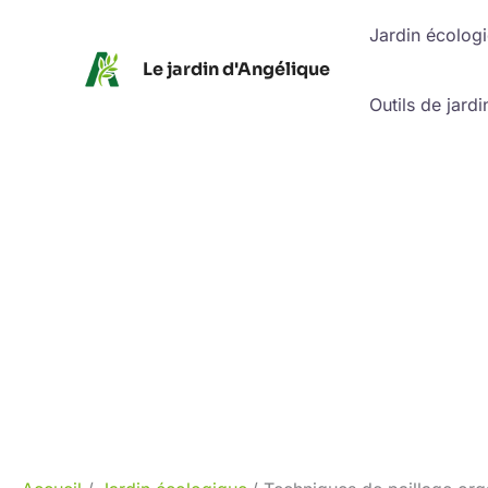
Aller
Jardin écolog
au
Le jardin d'Angélique
contenu
Outils de jardi