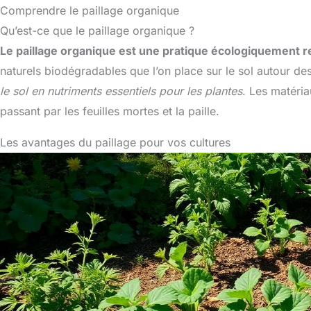
Comprendre le paillage organique
Qu’est-ce que le paillage organique ?
Le paillage organique est une pratique écologiquement 
naturels biodégradables que l’on place sur le sol autour de
le sol en nutriments essentiels pour les plantes
. Les matéria
passant par les feuilles mortes et la paille.
Les avantages du paillage pour vos cultures