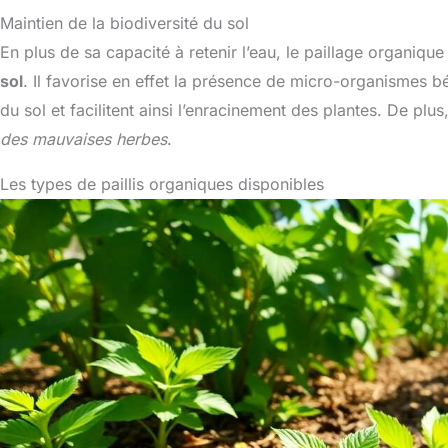
Maintien de la biodiversité du sol
En plus de sa capacité à retenir l’eau, le paillage organiqu
sol
. Il favorise en effet la présence de micro-organismes bé
du sol et facilitent ainsi l’enracinement des plantes. De plus
des mauvaises herbes
.
Les types de paillis organiques disponibles