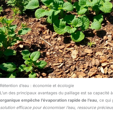
Rétention d’eau : économie et écologie
L’un des principaux avantages du paillage est sa capacité à r
organique empêche l’évaporation rapide de l’eau
, ce qui
solution efficace pour économiser l’eau, ressource précieu