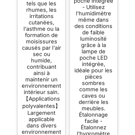
poche intégrée
tels que les
- Utilisez
rhumes, les
l'humidimètre
irritations
même dans
cutanées,
des conditions
l'asthme ou la
de faible
formation de
luminosité
moisissures
grâce à la
causés par l'air
lampe de
sec ou
poche LED
humide,
intégrée,
contribuant
idéale pour les
ainsi à
pièces
maintenir un
sombres
environnement
comme les
intérieur sain.
caves ou
【Applications
derrière les
polyvalentes】
meubles.
Largement
Étalonnage
applicable
facile -
dans divers
Étalonnez
environnement
l'hygromètre