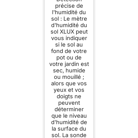
sonde pour
Utilisation Profonde,
précise de
capteur de Moniteur
l'humidité du
d'eau, hygromètre
sol : Le mètre
pour extérieur et
intérieur, Grandes
d'humidité du
Plantes en Pot,
sol XLUX peut
Fleurs, Jardinage
vous indiquer
si le sol au
fond de votre
pot ou de
votre jardin est
sec, humide
ou mouillé ;
alors que vos
yeux et vos
doigts ne
peuvent
déterminer
que le niveau
d'humidité de
la surface du
sol. La sonde