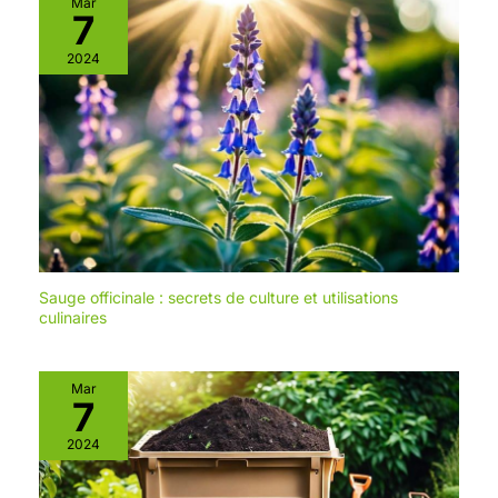
Mar
7
2024
Sauge officinale : secrets de culture et utilisations
culinaires
Mar
7
2024