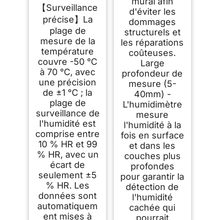
mural afin
Numérique
【Surveillance
Thermomètre
d'éviter les
Intérieur
précise】La
dommages
Thermomètre
plage de
D'ambiance
structurels et
Moniteur de
mesure de la
les réparations
Température et
température
coûteuses.
Humidimètre à
Haute Précision
couvre -50 °C
Large
Capteur Humidité
à 70 °C, avec
profondeur de
Température pour
une précision
Terrasse/Jardin/Mai
mesure (5-
son/Cave
de ±1 °C ; la
40mm) -
plage de
L'humidimètre
surveillance de
mesure
l'humidité est
l'humidité à la
comprise entre
fois en surface
10 % HR et 99
et dans les
% HR, avec un
couches plus
écart de
profondes
seulement ±5
pour garantir la
% HR. Les
détection de
données sont
l'humidité
automatiquem
cachée qui
ent mises à
pourrait