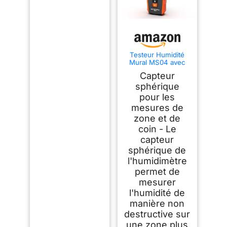
Testeur Humidité
Mural MS04 avec
Capteur Sphérique
Capteur
pour des Mesures
Non Destructeur,
sphérique
Idéal pour le Bois,
pour les
Murs et Matériaux
mesures de
de Construction,
Alarmes d'humidité
zone et de
Personnalisables et
coin - Le
Affichage
Température
capteur
sphérique de
l'humidimètre
permet de
mesurer
l'humidité de
manière non
destructive sur
une zone plus