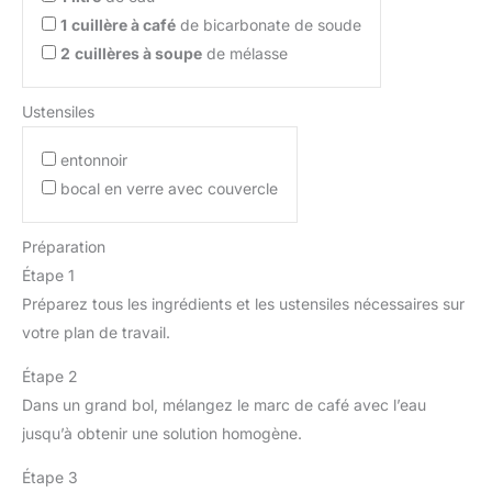
【Esthétiques et pratiques】
1
cuillère à café
de bicarbonate de soude
Les bocaux à provisions avec
2
cuillères à soupe
de mélasse
couvercle sont empilables
pour un gain de place
maximal,évitant le désordre et
Ustensiles
optimisant votre espace de
rangement. 【Ensemble de 12
entonnoir
Bocal en verre】Vous recevez
bocal en verre avec couvercle
12 bocaux en verre avec
couvercle : 4 pièces de 800
ml (Φ8 x 18 cm), 4 pièces de
Préparation
550 ml (Φ8 x 13 cm), 4 pièces
Étape 1
de 300 ml (Φ8 x 8 cm) et des
Préparez tous les ingrédients et les ustensiles nécessaires sur
étiquettes gratuites.
votre plan de travail.
Différentes tailles de
récipients en verre sont
Étape 2
disponibles pour répondre à
vos besoins de rangement
Dans un grand bol, mélangez le marc de café avec l’eau
dans la cuisine et la garder
jusqu’à obtenir une solution homogène.
propre et bien rangée.
Chaque bocal de
Étape 3