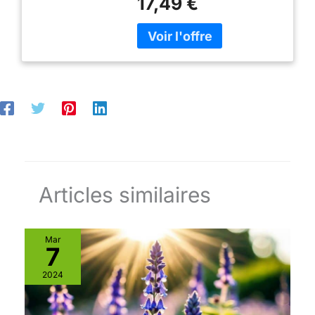
17,49 €
les impuretés de l'huile et
conserver les fruits et
protège l'orifice de
légumes frais, soupes,
remplissage; Les deux
sauces, chutneys et plats
peuvent être démontés et
cuisinés. Mécanisme de
pliés, et du tube peut être
fermeture avec monture
rétracté, ce qui peut
métallique et rondelle en
efficacement résoudre le
caoutchouc 100% naturel
problème de l'incapacité de la
Diamètre : 85mm.Remarque :
buse entonnoir voiture à
la rondelle en caoutchouc est
atteindre le réservoir. 【6
à usage unique ; elle doit être
Entonnoirs Différents,
changée chaque fois que
Protection Fuites Multiples】
vous l'utilisez.
Antonoire essence voiture
Articles similaires
comprend 6 tailles différentes
de plastique entonnoir
flexible - entonnoir rouge en
4 pièces idéal pour remplir
Mar
7
différents volumes; Long col
jaune entonnoir huile moteur
2024
un côté biseauté conception
de l'embouchure, facile
d'accès au liquide, étanche;