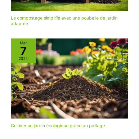
Le compostage simplifié avec une poubelle de jardin
adaptée
Mar
7
2024
Cultiver un jardin écologique grâce au paillage