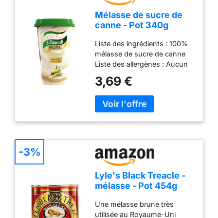
Mélasse de sucre de
canne - Pot 340g
Liste des ingrédients : 100%
mélasse de sucre de canne
Liste des allergènes : Aucun
Riche en nutriments Sans
3,69 €
gluten Sans lactose Sans
conservateur Sans colorant
Végan - Type de cuisine :
Américaine
-3%
Lyle's Black Treacle -
mélasse - Pot 454g
Une mélasse brune très
utilisée au Royaume-Uni