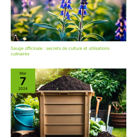
Un autre entonnoir rouge,
long de 150CM / 59.05in, est
idéal pour remplir / décharger
des liquides dans des zones
étroites, empêchant
efficacement les fuites ou les
éclaboussures de liquide sur
Sauge officinale : secrets de culture et utilisations
le moteur. 【Largement
culinaires
Utilisé】Entonnoir avec filtre
pour carburant en plastique
PP flexible, pratique et
Mar
durable à utiliser. Idéal pour le
7
remplissage d'huile moteur,
2024
d'huile moteur, d'huile pour
engrenages, de liquide de
refroidissement et d'autres
travaux d'entretien. Idéal
pour les garages à domicile
ou les applications
automobiles.