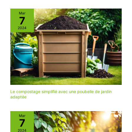
Mar
7
2024
Le compostage simplifié avec une poubelle de jardin
adaptée
Mar
7
2024