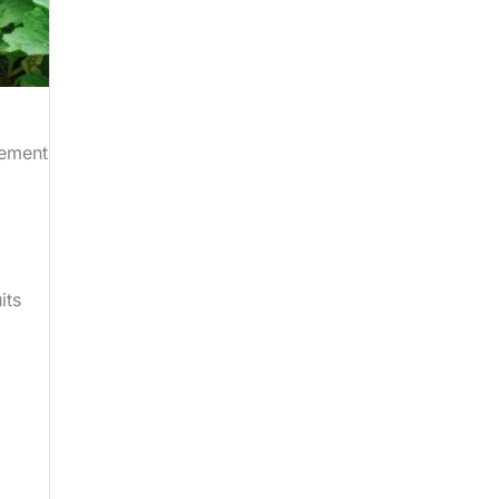
rement
its