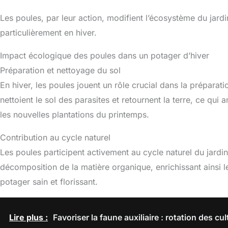
Les poules, par leur action, modifient l’écosystème du jard
particulièrement en hiver.
Impact écologique des poules dans un potager d’hiver
Préparation et nettoyage du sol
En hiver, les poules jouent un rôle crucial dans la préparati
nettoient le sol des parasites et retournent la terre, ce qui 
les nouvelles plantations du printemps.
Contribution au cycle naturel
Les poules participent activement au cycle naturel du jardin.
décomposition de la matière organique, enrichissant ainsi le
potager sain et florissant.
Lire plus :
Favoriser la faune auxiliaire : rotation des cul