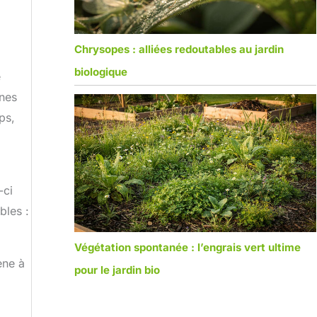
Chrysopes : alliées redoutables au jardin
biologique
e
unes
ps,
-ci
bles :
Végétation spontanée : l’engrais vert ultime
ène à
pour le jardin bio