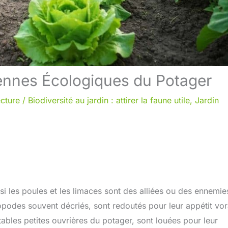
iennes Écologiques du Potager
ecture
/
Biodiversité au jardin : attirer la faune utile
,
Jardin
 si les poules et les limaces sont des alliées ou des ennemie
ropodes souvent décriés, sont redoutés pour leur appétit vo
tables petites ouvrières du potager, sont louées pour leur