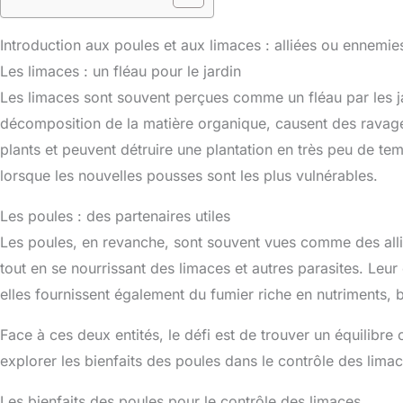
Introduction aux poules et aux limaces : alliées ou ennemies
Les limaces : un fléau pour le jardin
Les limaces sont souvent perçues comme un fléau par les ja
décomposition de la matière organique, causent des ravage
plants et peuvent détruire une plantation en très peu de te
lorsque les nouvelles pousses sont les plus vulnérables.
Les poules : des partenaires utiles
Les poules, en revanche, sont souvent vues comme des alliée
tout en se nourrissant des limaces et autres parasites. Leu
elles fournissent également du fumier riche en nutriments, 
Face à ces deux entités, le défi est de trouver un équilibre
explorer les bienfaits des poules dans le contrôle des limac
Les bienfaits des poules pour le contrôle des limaces