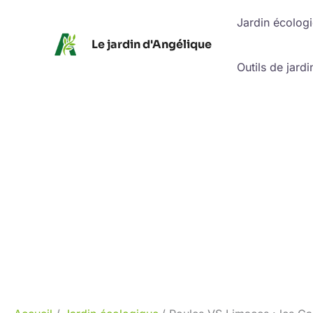
Aller
Jardin écolog
au
Le jardin d'Angélique
contenu
Outils de jardi