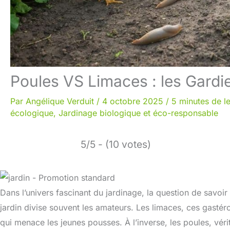
Poules VS Limaces : les Gard
Par
Angélique Verduit
/
4 octobre 2025
/
5 minutes de l
écologique
,
Jardinage biologique et éco-responsable
5/5 - (10 votes)
Dans l’univers fascinant du jardinage, la question de savoir
jardin divise souvent les amateurs. Les limaces, ces gasté
qui menace les jeunes pousses. À l’inverse, les poules, véri