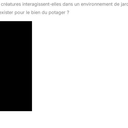
créatures interagissent-elles dans un environnement de jard
xister pour le bien du potager ?