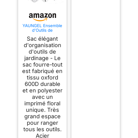
YAUNGEL Ensemble
d'Outils de
Jardinage, 10 Pièces
Sac élégant
en Acier Inoxydable
à Usage intensif
d'organisation
avec poignée en
d'outils de
Bois antidérapante -
jardinage - Le
Cadeaux pour Les
Femmes et Les
sac fourre-tout
Hommes, Vert
est fabriqué en
tissu oxford
600D durable
et en polyester
avec un
imprimé floral
unique. Très
grand espace
pour ranger
tous les outils.
Acier