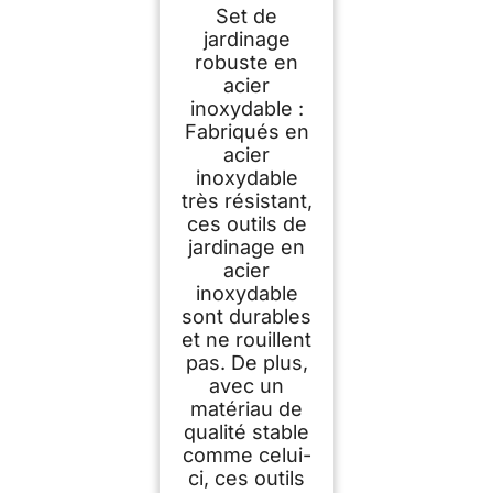
Pièces Sac
Set de
Jardinage Acier
Inoxydable
jardinage
robuste en
acier
inoxydable :
Fabriqués en
acier
inoxydable
très résistant,
ces outils de
jardinage en
acier
inoxydable
sont durables
et ne rouillent
pas. De plus,
avec un
matériau de
qualité stable
comme celui-
ci, ces outils