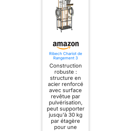
Ribech Chariot de
Rangement 3
Niveaux avec
Construction
Roulettes – Étagère
Mobile pour Outils,
robuste :
Jardin, Cuisine &
structure en
Garage, en Métal,
acier renforcé
Noir
avec surface
revêtue par
pulvérisation,
peut supporter
jusqu'à 30 kg
par étagère
pour une