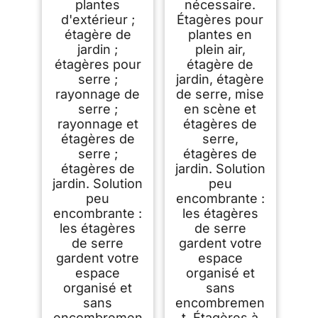
plantes
nécessaire.
d'extérieur ;
Étagères pour
étagère de
plantes en
jardin ;
plein air,
étagères pour
étagère de
serre ;
jardin, étagère
rayonnage de
de serre, mise
serre ;
en scène et
rayonnage et
étagères de
étagères de
serre,
serre ;
étagères de
étagères de
jardin. Solution
jardin. Solution
peu
peu
encombrante :
encombrante :
les étagères
les étagères
de serre
de serre
gardent votre
gardent votre
espace
espace
organisé et
organisé et
sans
sans
encombremen
encombremen
t. Étagères à