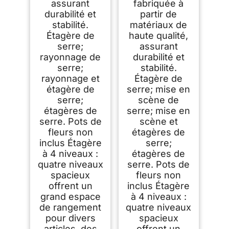
assurant
fabriquée à
garage | Montage
facile sans outils
durabilité et
partir de
(pots de fleurs non
stabilité.
matériaux de
inclus
Étagère de
haute qualité,
serre;
assurant
rayonnage de
durabilité et
serre;
stabilité.
rayonnage et
Étagère de
étagère de
serre; mise en
serre;
scène de
étagères de
serre; mise en
serre. Pots de
scène et
fleurs non
étagères de
inclus Étagère
serre;
à 4 niveaux :
étagères de
quatre niveaux
serre. Pots de
spacieux
fleurs non
offrent un
inclus Étagère
grand espace
à 4 niveaux :
de rangement
quatre niveaux
pour divers
spacieux
articles, des
offrent un