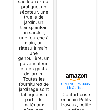
sac fourre-tout
pratique, un
sécateur, une
truelle de
jardin, un
transplantoir,
un sarcloir,
une fourche à
main, un
râteau à main,
une
genouillère, un
pulvérisateur
et des gants
de jardin.
Toutes les
fournitures de
GREENGERS 90051
Kit Outils de
jardinage sont
Jardinage 4 Pièces
fabriquées à
Confort prise
– Ensemble Balcon
et Petites Surfaces –
partir de
en main Petits
Pelle à Terreau
matériaux
travaux, petite
Transplantoir Râteau
sûrs, non
surface
à Fleurs Fourche –