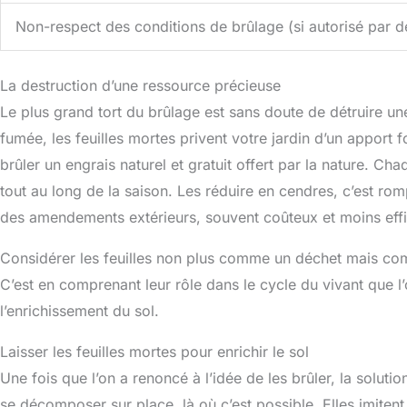
Non-respect des conditions de brûlage (si autorisé par d
La destruction d’une ressource précieuse
Le plus grand tort du brûlage est sans doute de détruire un
fumée, les feuilles mortes privent votre jardin d’un apport fo
brûler un engrais naturel et gratuit offert par la nature. Cha
tout au long de la saison. Les réduire en cendres, c’est ro
des amendements extérieurs, souvent coûteux et moins eff
Considérer les feuilles non plus comme un déchet mais co
C’est en comprenant leur rôle dans le cycle du vivant que l
l’enrichissement du sol.
Laisser les feuilles mortes pour enrichir le sol
Une fois que l’on a renoncé à l’idée de les brûler, la solution
se décomposer sur place, là où c’est possible. Elles imitent 