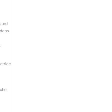
lourd
 dans
s
ctrice
uche