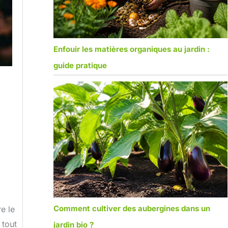
Enfouir les matières organiques au jardin :
guide pratique
Comment cultiver des aubergines dans un
e le
 tout
jardin bio ?