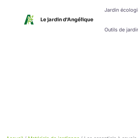
Aller
Jardin écolog
au
Le jardin d'Angélique
contenu
Outils de jardi