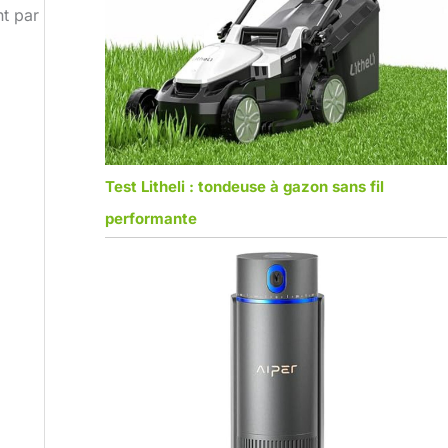
nt par
Test Litheli : tondeuse à gazon sans fil
performante