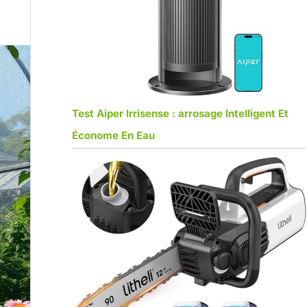
Test Aiper Irrisense : arrosage Intelligent Et
Économe En Eau