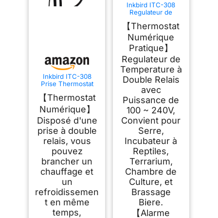
Inkbird ITC-308
Regulateur de
Temperature pour
【Thermostat
Serre Brassage
Reptile
Numérique
Pratique】
Regulateur de
Temperature à
Inkbird ITC-308
Double Relais
Prise Thermostat
avec
Numérique avec 2
【Thermostat
Relais 220V Sonde
Puissance de
Numérique】
100 ~ 240V,
Disposé d'une
Convient pour
prise à double
Serre,
relais, vous
Incubateur à
pouvez
Reptiles,
brancher un
Terrarium,
chauffage et
Chambre de
un
Culture, et
refroidissemen
Brassage
t en même
Biere.
temps,
【Alarme