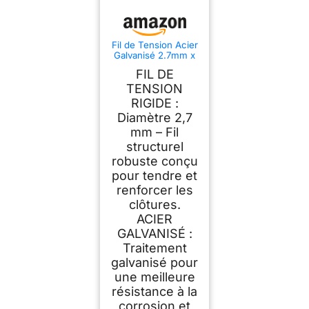
Fil de Tension Acier
Galvanisé 2.7mm x
100m - Pour Fixation
FIL DE
de clôtures,
grillages, treillage et
TENSION
usages extérieurs
RIGIDE :
Diamètre 2,7
mm – Fil
structurel
robuste conçu
pour tendre et
renforcer les
clôtures.
ACIER
GALVANISÉ :
Traitement
galvanisé pour
une meilleure
résistance à la
corrosion et