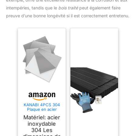
intempéries, tandis que le
bois traité
peut également faire
preuve d’une bonne longévité si il est correctement entretenu.
KANABI 4PCS 304
Plaque en acier
inoxydable 15cm x
Matériel: acier
15cm x 0.5mm,
Épaisseur 0.5mm,
inoxydable
304 Le carré Plaque
304 Les
en acier inoxydable