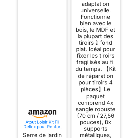
adaptation
universelle.
Fonctionne
bien avec le
bois, le MDF et
la plupart des
tiroirs à fond
plat. Idéal pour
fixer les tiroirs
fragilisés au fil
du temps. 【Kit
de réparation
pour tiroirs 4
pièces】Le
paquet
comprend 4x
sangle robuste
(70 cm / 27,56
pouces), 8x
Atout Loisir Kit Fil
Deltex pour Renfort
supports
Structure, Crochet
Serre de jardin
métalliques,
Fil de Fer Ø 60 mm