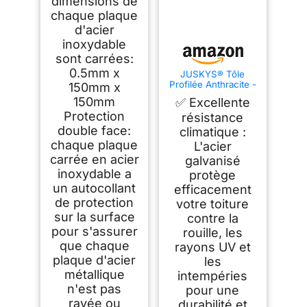
dimensions de
Pour Bricolage
artisanat modèle
chaque plaque
réparation gravure
d'acier
poinçonnage
perçage coupe
inoxydable
sont carrées:
0.5mm x
JUSKYS® Tôle
Profilée Anthracite -
150mm x
Acier Galvanisé,
150mm
✅ Excellente
Protection UV,
Protection
Grande Capacité de
résistance
Charge, Trous Pré-
double face:
climatique :
percés, Lot 14
chaque plaque
L'acier
pièces, 110x45 cm,
0,23 mm
carrée en acier
galvanisé
inoxydable a
protège
un autocollant
efficacement
de protection
votre toiture
sur la surface
contre la
pour s'assurer
rouille, les
que chaque
rayons UV et
plaque d'acier
les
métallique
intempéries
n'est pas
pour une
rayée ou
durabilité et