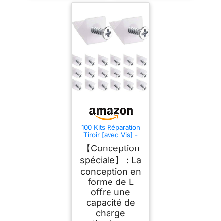
100 Kits Réparation
Tiroir [avec Vis] -
Cales Plastique pour
【Conception
Fond de
Commode/Armoire -
spéciale】 : La
Renfort Étagère
conception en
Affaissée &
Stabilisateur Angle
forme de L
offre une
capacité de
charge