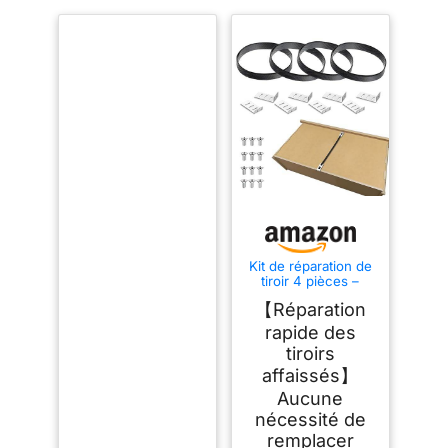
Kit de réparation de
tiroir 4 pièces –
Fixation rapide pour
【Réparation
tiroirs affaissés ou
cassés, supports de
rapide des
tiroir pour le fond
tiroirs
des tiroirs affaissés,
sangles de renfort et
affaissés】
supports pour
Aucune
chambre à coucher
nécessité de
remplacer