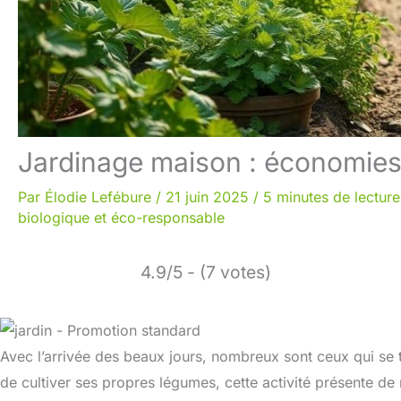
Jardinage maison : économies 
Par
Élodie Lefébure
/
21 juin 2025
/
5 minutes de lecture
biologique et éco-responsable
4.9/5 - (7 votes)
Avec l’arrivée des beaux jours, nombreux sont ceux qui se t
de cultiver ses propres légumes, cette activité présente