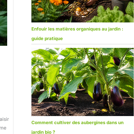
Enfouir les matières organiques au jardin :
guide pratique
isir
Comment cultiver des aubergines dans un
ume
jardin bio ?