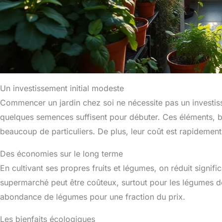
Un investissement initial modeste
Commencer un jardin chez soi ne nécessite pas un investisse
quelques semences suffisent pour débuter. Ces éléments, b
beaucoup de particuliers. De plus, leur coût est rapidement 
Des économies sur le long terme
En cultivant ses propres fruits et légumes, on réduit signif
supermarché peut être coûteux, surtout pour les légumes d
abondance de légumes pour une fraction du prix.
Les bienfaits écologiques