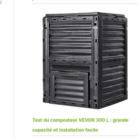
l
Test du composteur VEVOR 300 L : grande
capacité et installation facile