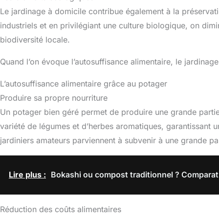
Le jardinage à domicile contribue également à la préserva
industriels et en privilégiant une culture biologique, on di
biodiversité locale.
Quand l’on évoque l’autosuffisance alimentaire, le jardin
L’autosuffisance alimentaire grâce au potager
Produire sa propre nourriture
Un potager bien géré permet de produire une grande partie d
variété de légumes et d’herbes aromatiques, garantissant un
jardiniers amateurs parviennent à subvenir à une grande pa
Lire plus :
Bokashi ou compost traditionnel ? Compara
Réduction des coûts alimentaires