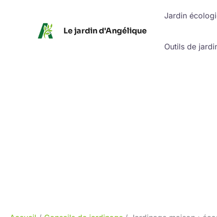
Aller
Jardin écolog
au
Le jardin d'Angélique
contenu
Outils de jardi