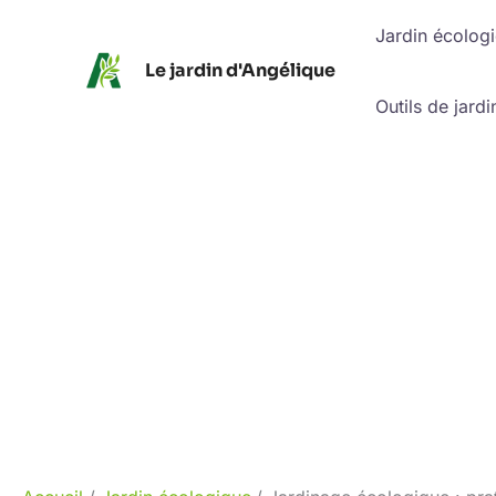
Aller
Jardin écolog
au
Le jardin d'Angélique
contenu
Outils de jardi