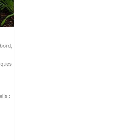
abord,
iques
ils :