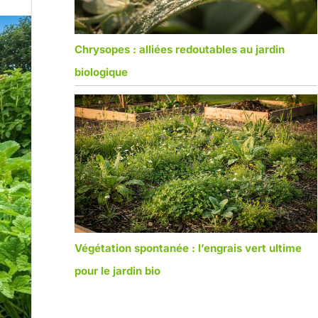
Chrysopes : alliées redoutables au jardin
biologique
Végétation spontanée : l’engrais vert ultime
pour le jardin bio