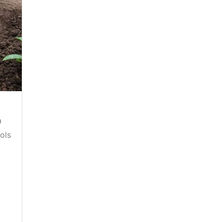
a
sols