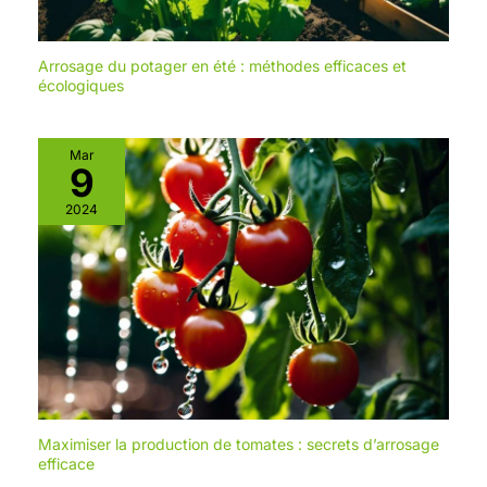
Arrosage du potager en été : méthodes efficaces et
écologiques
Mar
9
2024
Maximiser la production de tomates : secrets d’arrosage
efficace