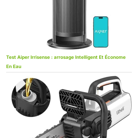
Test Aiper Irrisense : arrosage Intelligent Et Économe
En Eau