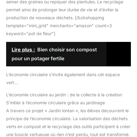
semer des graines ou repiquer des plantules. Le recyclage
permet ainsi de prolonger leur durée de vie et d’éviter la
production de nouveaux déchets. [/bzkshopping
template="mini_grid" merchants="amazon" count=3
keyword="pot de fleur"]
Lire plus :
Bien choisir son compost
pour un potager fertile
L’économie circulaire s’invite également dans cet espace
vert…
L’économie circulaire au jardin : de la collecte à la création
S’initier à l’économie circulaire grâce au jardinage
A travers ce projet « Jardin lontan », les élèves découvrent le
principe de l’économie circulaire. La valorisation des déchets
verts en compost et le recyclage des outils participent à créer
une boucle vertueuse où rien n’est perdu, tout est transformé.