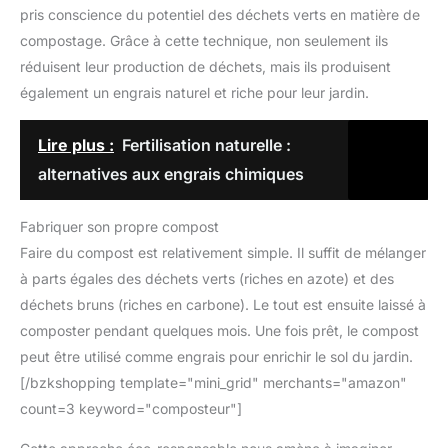
pris conscience du potentiel des déchets verts en matière de
compostage. Grâce à cette technique, non seulement ils
réduisent leur production de déchets, mais ils produisent
également un engrais naturel et riche pour leur jardin.
Lire plus :
Fertilisation naturelle :
alternatives aux engrais chimiques
Fabriquer son propre compost
Faire du compost est relativement simple. Il suffit de mélanger
à parts égales des déchets verts (riches en azote) et des
déchets bruns (riches en carbone). Le tout est ensuite laissé à
composter pendant quelques mois. Une fois prêt, le compost
peut être utilisé comme engrais pour enrichir le sol du jardin.
[/bzkshopping template="mini_grid" merchants="amazon"
count=3 keyword="composteur"]