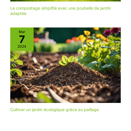
Le compostage simplifié avec une poubelle de jardin
adaptée
Mar
7
2024
Cultiver un jardin écologique grâce au paillage