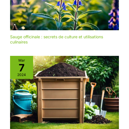
Sauge officinale : secrets de culture et utilisations
culinaires
Mar
7
2024