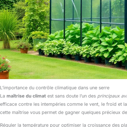
L’importance du contrôle climatique dans une serre
La
maîtrise du climat
est sans doute l’un des
principaux av
efficace contre les intempéries comme le vent, le froid et l
cette maîtrise vous permet de gagner quelques précieux deg
Réguler la température pour optimiser la croissance des pl