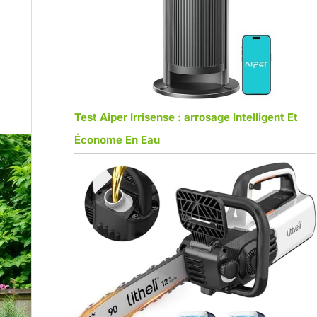
Test Aiper Irrisense : arrosage Intelligent Et
Économe En Eau