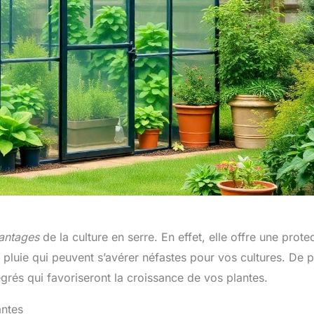
antages
de la culture en serre. En effet, elle offre une prote
a pluie qui peuvent s’avérer néfastes pour vos cultures. De p
rés qui favoriseront la croissance de vos plantes.
antes