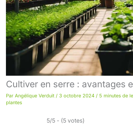
Cultiver en serre : avantages et
Par
Angélique Verduit
/
3 octobre 2024
/
5 minutes de l
plantes
5/5 - (5 votes)