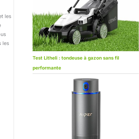
t les
e
ous
 les
Test Litheli : tondeuse à gazon sans fil
performante