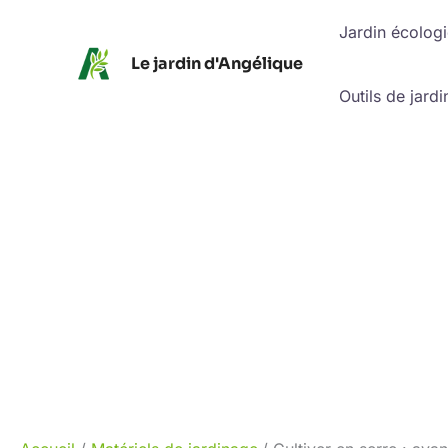
Aller
Jardin écolog
au
Le jardin d'Angélique
contenu
Outils de jardi