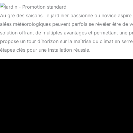
Au gré des saisons, le jardinier passionné ou novice aspire à
aléas météorologiques peuvent parfois se révéler être de véri
solution offrant de multiples avantages et permettant une p
propose un tour d’horizon sur la maîtrise du climat en ser
étapes clés pour une installation réussie.