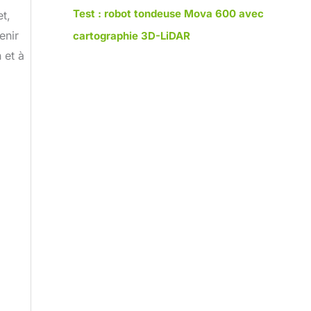
Test : robot tondeuse Mova 600 avec
et,
enir
cartographie 3D-LiDAR
 et à