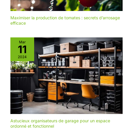
vitesse (0 - 400RPM) haute
vitesse (0 - 1600RPM)
Maximiser la production de tomates : secrets d’arrosage
Conception Réfléchie Des
efficace
Détails: le sens de rotation du
foret peut être commuté de
manière flexible entre le sens
Mar
horaire et le sens antihoraire;
11
La boîte à outils est légère et
stable, vous offrant une
2024
expérience portable et une
protection; La lumière LED de
haute qualité répond aux
exigences de travail des
environnements sombres;
Poignées ergonomiques pour
réduire la fatigue et installer
un ensemble complet de
canapés ne vous sentez pas
fatigué! Combinaison
Astucieux organisateurs de garage pour un espace
Puissante et D'accessoires:
ordonné et fonctionnel
après un processus