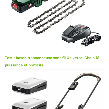
membre. Nous avons
également une équipe de
service après - vente
professionnelle pour fournir
des conseils et un service
après - vente. Nous prenons
très au sérieux les
Précautions : 1. Évitez de
décharger complètement la
batterie. L’utilisation alternée
de batteries de rechange est
plus efficace, préserve les
Test : bosch tronçonneuse sans fil Universal Chain 18,
cellules et prolonge la durée
puissance et praticité
de vie de la batterie ; 2.
Stockez la batterie dans un
endroit frais et sec, à l’abri
des températures extrêmes,
afin de prolonger sa durée de
vie ; 3. N’utilisez pas ces
batteries avec d’autres
appareils afin d’éviter toute
surcharge.