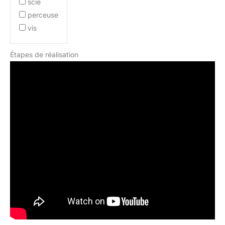
scie
perceuse
vis
Étapes de réalisation