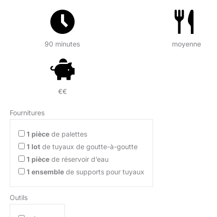
90 minutes
moyenne
€€
Fournitures
1
pièce
de palettes
1
lot
de tuyaux de goutte-à-goutte
1
pièce
de réservoir d’eau
1
ensemble
de supports pour tuyaux
Outils