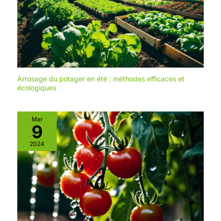
milliers de fois en laboratoire
Manuel d'Instruction
et vous n'avez pas à vous
soucier de la qualité de la
batterie. La fonction de
freinage électronique protège
efficacement la batterie et le
moteur dans des conditions
de travail extrêmes. Excellent
Arrosage du potager en été : méthodes efficaces et
Moteur Pour un
écologiques
Fonctionnement Stable: un
moteur adaptatif de haute
qualité avec un couple élevé
Mar
9
de 42 nm garantit des
performances élevées pour
2024
les entraînements de foreuse
sans fil. 25 + 1 réglage du
couple et protection du
couple, peut être ajusté en
fonction de la scène pour
éviter d'endommager les
objets en raison d'un couple
excessif; 2 vitesses: basse