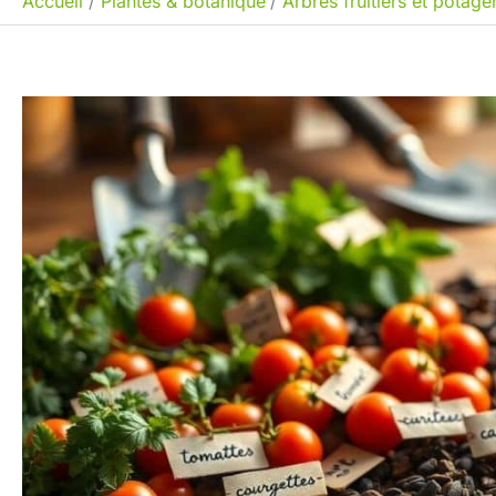
Accueil
Plantes & botanique
Arbres fruitiers et potage