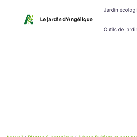
Aller
Jardin écolog
au
Le jardin d'Angélique
contenu
Outils de jardi