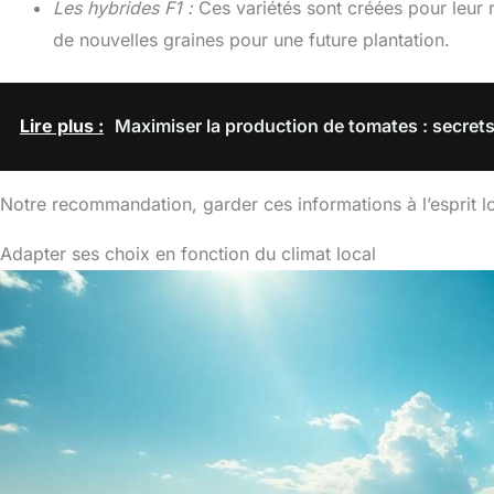
Les hybrides F1 :
Ces variétés sont créées pour leur 
de nouvelles graines pour une future plantation.
Lire plus :
Maximiser la production de tomates : secrets
Notre recommandation, garder ces informations à l’esprit lo
Adapter ses choix en fonction du climat local