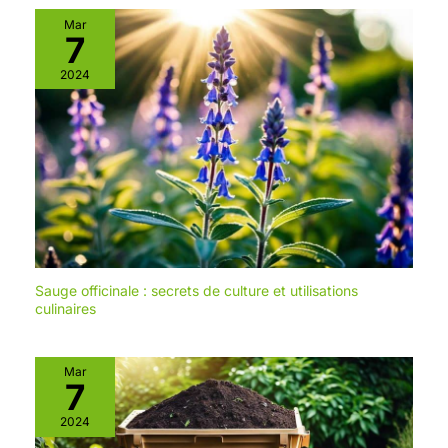
Mar
7
2024
Sauge officinale : secrets de culture et utilisations
culinaires
Mar
7
2024