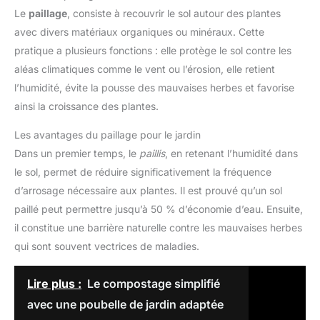
Le
paillage
, consiste à recouvrir le sol autour des plantes
avec divers matériaux organiques ou minéraux. Cette
pratique a plusieurs fonctions : elle protège le sol contre les
aléas climatiques comme le vent ou l’érosion, elle retient
l’humidité, évite la pousse des mauvaises herbes et favorise
ainsi la croissance des plantes.
Les avantages du paillage pour le jardin
Dans un premier temps, le
paillis
, en retenant l’humidité dans
le sol, permet de réduire significativement la fréquence
d’arrosage nécessaire aux plantes. Il est prouvé qu’un sol
paillé peut permettre jusqu’à 50 % d’économie d’eau. Ensuite,
il constitue une barrière naturelle contre les mauvaises herbes
qui sont souvent vectrices de maladies.
Lire plus :
Le compostage simplifié
avec une poubelle de jardin adaptée