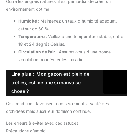
Outre les engrais naturels, il est primordial de créer un
environnement optimal :
Humidité
: Maintenez un taux d’humidité adéquat,
autour de 60 %.
Température
: Veillez à une température stable, entre
18 et 24 degrés Celsius.
Circulation de l’air
: Assurez-vous d’une bonne
ventilation pour éviter les maladies.
Lire plus :
Mon gazon est plein de
trèfles, est-ce une si mauvaise
chose ?
Ces conditions favorisent non seulement la santé des
orchidées mais aussi leur floraison continue.
Les erreurs à éviter avec ces astuces
Précautions d’emploi