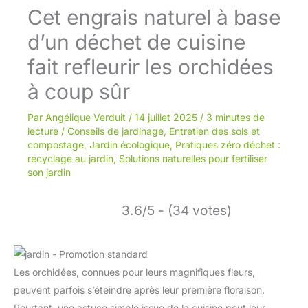
Cet engrais naturel à base
d’un déchet de cuisine
fait refleurir les orchidées
à coup sûr
Par
Angélique Verduit
/
14 juillet 2025
/
3 minutes de
lecture
/
Conseils de jardinage
,
Entretien des sols et
compostage
,
Jardin écologique
,
Pratiques zéro déchet :
recyclage au jardin
,
Solutions naturelles pour fertiliser
son jardin
3.6/5 - (34 votes)
Les orchidées, connues pour leurs magnifiques fleurs,
peuvent parfois s’éteindre après leur première floraison.
Pourtant, une astuce simple issue de la cuisine peut leur