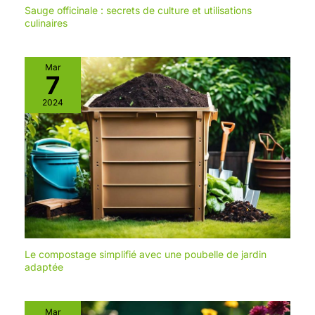
Sauge officinale : secrets de culture et utilisations
culinaires
Mar
7
2024
Le compostage simplifié avec une poubelle de jardin
adaptée
Mar