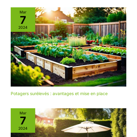
cherche de l'inspiration
pour son espace extérieur
Mar
est au bon endroit chez
7
Blumfeldt. Des matériaux
sélectionnés, une
construction réfléchie, un
2024
design d'une beauté
intemporelle - avec les
produits Blumfeldt, vous
pouvez embellir
individuellement votre
balcon, votre terrasse et
votre jardin.
Potagers surélevés : avantages et mise en place
Mar
7
2024