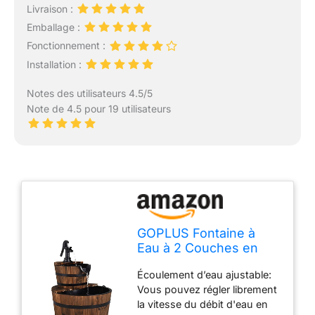
Livraison :
Emballage :
Fonctionnement :
Installation :
Notes des utilisateurs 4.5/5
Note de 4.5 pour 19 utilisateurs
GOPLUS Fontaine à
Eau à 2 Couches en
Sapin Carbonisé,
Écoulement d’eau ajustable:
Écoulement d’Eau
Vous pouvez régler librement
Ajustable, Fontaine
la vitesse du débit d'eau en
Extérieure avec Pompe