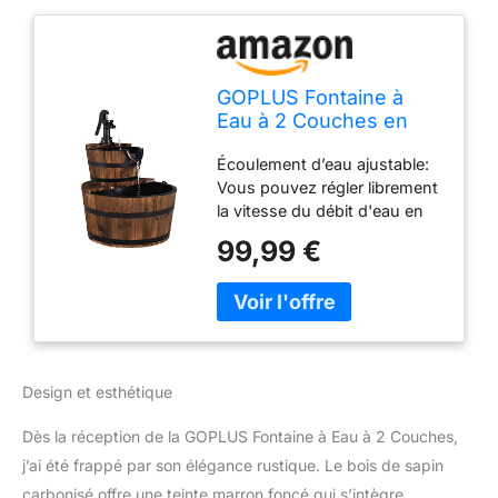
GOPLUS Fontaine à
Eau à 2 Couches en
Sapin Carbonisé,
Écoulement d’eau ajustable:
Écoulement d’Eau
Vous pouvez régler librement
Ajustable, Fontaine
la vitesse du débit d'eau en
Extérieure avec Pompe
appuyant sur le bouton. Et
Manuelle Décorative,
99,99 €
l'eau de la fontaine peut
Idéal pour Jardin ou
former une circulation
Cour, Marron Foncé
interne, vous n'avez donc
pas besoin d'ajouter de l'eau
fréquemment, ce qui est
propice à l'économie des
Design et esthétique
ressources en eau. Matériau
fiable: Notre fontaine est
Dès la réception de la GOPLUS Fontaine à Eau à 2 Couches,
fabriquée de sapin de haute
j’ai été frappé par son élégance rustique. Le bois de sapin
qualité et écologique. Après
le traitement de
carbonisé offre une teinte marron foncé qui s’intègre