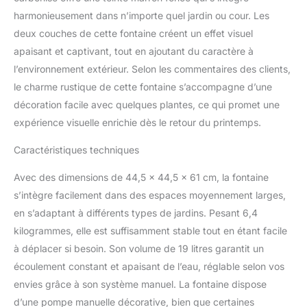
carbonisation, notre fontaine
harmonieusement dans n’importe quel jardin ou cour. Les
est non seulement résistante
deux couches de cette fontaine créent un effet visuel
à l'humidité et à l'usure, mais
apaisant et captivant, tout en ajoutant du caractère à
également anti-mites. Sa
qualité est digne de
l’environnement extérieur. Selon les commentaires des clients,
confiance. Excellent savoir-
le charme rustique de cette fontaine s’accompagne d’une
faire: La surface est lisse et
décoration facile avec quelques plantes, ce qui promet une
sans bavures, ce qui peut
expérience visuelle enrichie dès le retour du printemps.
éviter de vous rayer les mains
au toucher. Le polissage fin
Caractéristiques techniques
et la texture claire mettent en
valeur la beauté naturelle du
Avec des dimensions de 44,5 x 44,5 x 61 cm, la fontaine
bois. La doublure en
s’intègre facilement dans des espaces moyennement larges,
plastique et les cerceaux de
baril en fer autour du seau
en s’adaptant à différents types de jardins. Pesant 6,4
peuvent empêcher le bois
kilogrammes, elle est suffisamment stable tout en étant facile
d'absorber l'humidité et les
à déplacer si besoin. Son volume de 19 litres garantit un
fuites d'eau. Belle décoration:
écoulement constant et apaisant de l’eau, réglable selon vos
La couleur marron foncé et
une pompe à main décorative
envies grâce à son système manuel. La fontaine dispose
rendent notre fontaine à eau
d’une pompe manuelle décorative, bien que certaines