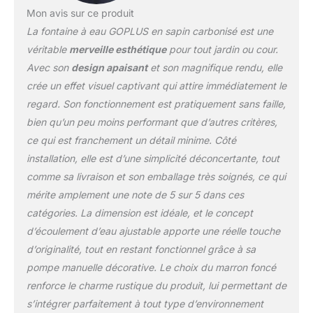
Mon avis sur ce produit
et la texture claire mettent en
valeur la beauté naturelle du
La fontaine à eau GOPLUS en sapin carbonisé est une
bois. La doublure en
véritable
merveille esthétique
pour tout jardin ou cour.
plastique et les cerceaux de
Avec son
design apaisant
et son magnifique rendu, elle
baril en fer autour du seau
crée un effet visuel captivant qui attire immédiatement le
peuvent empêcher le bois
d'absorber l'humidité et les
regard. Son fonctionnement est pratiquement sans faille,
fuites d'eau. Belle décoration:
bien qu’un peu moins performant que d’autres critères,
La couleur marron foncé et
ce qui est franchement un détail minime. Côté
une pompe à main décorative
installation, elle est d’une simplicité déconcertante, tout
rendent notre fontaine à eau
classique et élégante. À
comme sa livraison et son emballage très soignés, ce qui
l'extérieur, notre fontaine
mérite amplement une note de 5 sur 5 dans ces
peut jouer un bon effet
catégories. La dimension est idéale, et le concept
décoratif. Vous pouvez le
d’écoulement d’eau ajustable apporte une réelle touche
placer dans le jardin, la cour,
etc pour augmenter
d’originalité, tout en restant fonctionnel grâce à sa
l'atmosphère naturelle.
pompe manuelle décorative. Le choix du marron foncé
Entretien et installation facile:
renforce le charme rustique du produit, lui permettant de
Ayant une structure
s’intégrer parfaitement à tout type d’environnement
relativement simple et doté