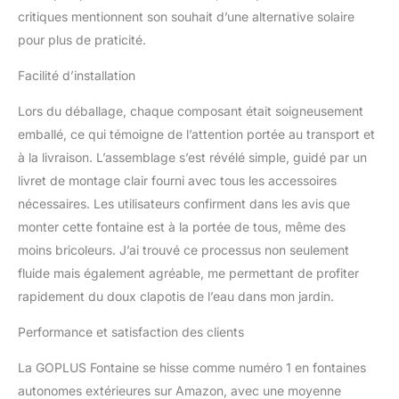
classique et élégante. À
critiques mentionnent son souhait d’une alternative solaire
l'extérieur, notre fontaine
pour plus de praticité.
peut jouer un bon effet
décoratif. Vous pouvez le
Facilité d’installation
placer dans le jardin, la cour,
etc pour augmenter
Lors du déballage, chaque composant était soigneusement
l'atmosphère naturelle.
emballé, ce qui témoigne de l’attention portée au transport et
Entretien et installation facile:
Ayant une structure
à la livraison. L’assemblage s’est révélé simple, guidé par un
relativement simple et doté
livret de montage clair fourni avec tous les accessoires
d’un manuel clair, ce qui
nécessaires. Les utilisateurs confirment dans les avis que
permet de vous aider à
monter cette fontaine est à la portée de tous, même des
réaliser une installation
rapide. La surface lisse et la
moins bricoleurs. J’ai trouvé ce processus non seulement
poignée antirouille rendent
fluide mais également agréable, me permettant de profiter
notre fontaine à eau facile à
rapidement du doux clapotis de l’eau dans mon jardin.
entretenir et à nettoyer.
Performance et satisfaction des clients
La GOPLUS Fontaine se hisse comme numéro 1 en fontaines
autonomes extérieures sur Amazon, avec une moyenne