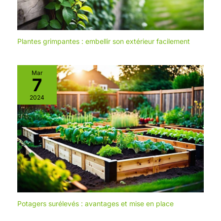
Plantes grimpantes : embellir son extérieur facilement
Mar
7
2024
Potagers surélevés : avantages et mise en place