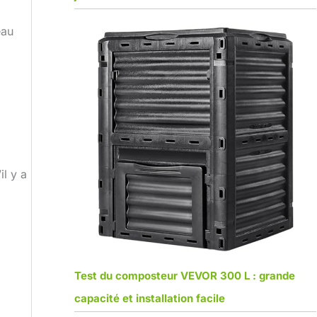
eau
il y a
Test du composteur VEVOR 300 L : grande
capacité et installation facile