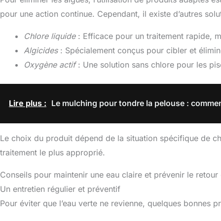
pour une action continue. Cependant, il existe d’autres solut
Chlore liquide
: Efficace pour un traitement rapide, 
Algicides
: Spécialement conçus pour cibler et élimin
Oxygène actif
: Une solution sans chlore pour les pis
Lire plus :
Le mulching pour tondre la pelouse : comme
Le choix du produit dépend de la situation spécifique de ch
traitement le plus approprié.
Conseils pour maintenir une eau claire et prévenir le retour
Un entretien régulier et préventif
Pour éviter que l’eau verte ne revienne, quelques bonnes pr