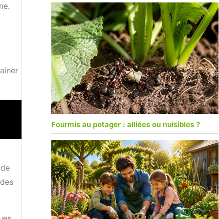
me.
aîner
Fourmis au potager : alliées ou nuisibles ?
 de
 des
ques