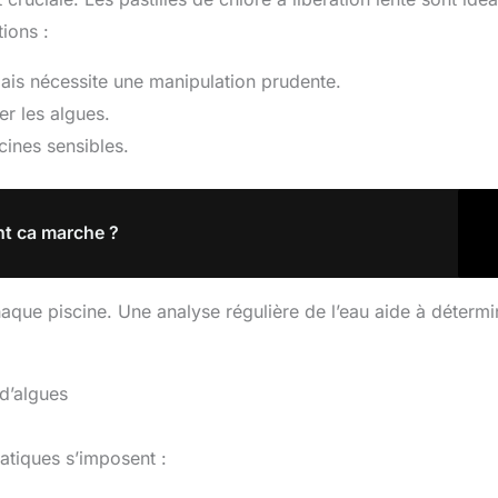
ions :
mais nécessite une manipulation prudente.
er les algues.
cines sensibles.
nt ca marche ?
aque piscine. Une analyse régulière de l’eau aide à détermi
 d’algues
atiques s’imposent :