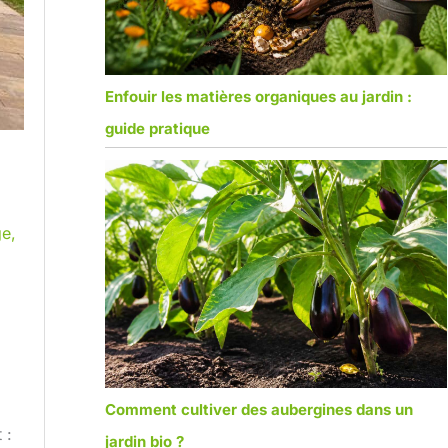
Enfouir les matières organiques au jardin :
guide pratique
ge
,
Comment cultiver des aubergines dans un
 :
jardin bio ?