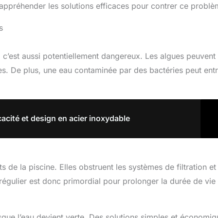
ppréhender les solutions efficaces pour contrer ce problè
s
 c’est aussi potentiellement dangereux. Les algues peuvent
res. De plus, une eau contaminée par des bactéries peut entr
cacité et design en acier inoxydable
 la piscine. Elles obstruent les systèmes de filtration et
régulier est donc primordial pour prolonger la durée de vie
orsque l’eau devient verte. Des solutions simples et économi