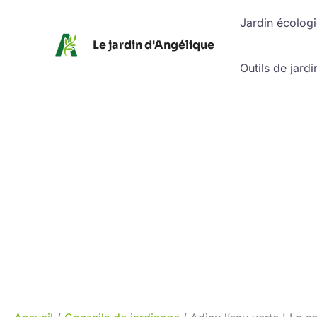
Aller
Jardin écolog
au
Le jardin d'Angélique
contenu
Outils de jardi