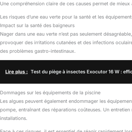
Une compréhension claire de ces causes permet de mieux a
Les risques d’une eau verte pour la santé et les équipement
Impact sur la santé des baigneurs
Nager dans une eau verte n’est pas seulement désagréable,
provoquer des irritations cutanées et des infections oculai
des problèmes gastro-intestinaux.
Lire plus :
Test du piège à insectes Exocutor 16 W : effi
Dommages sur les équipements de la piscine
Les algues peuvent également endommager les équipements de
pompe, entraînant des réparations coûteuses. Un entretien 
installations.
Face à ces risques, il est essentiel de réagir rapidement l